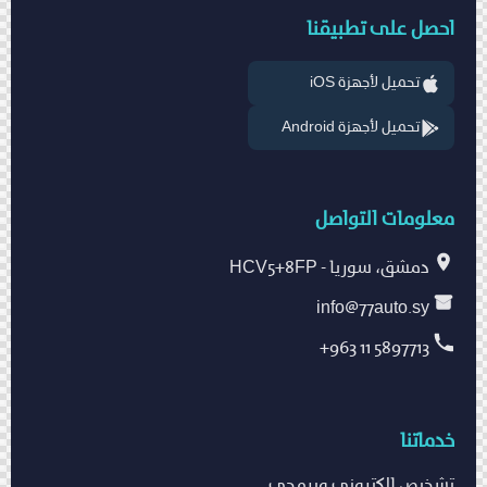
احصل على تطبيقنا
تحميل لأجهزة iOS
تحميل لأجهزة Android
معلومات التواصل
دمشق، سوريا - HCV5+8FP
info@77auto.sy
+963 11 5897713
خدماتنا
تشخيص إلكتروني وبرمجي