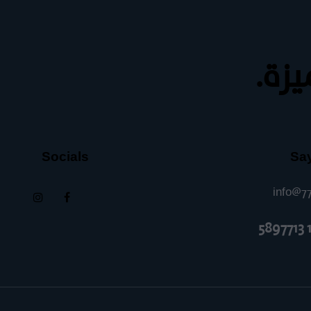
زة.
Socials
Say
info@7