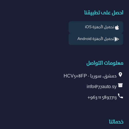
احصل على تطبيقنا
تحميل لأجهزة iOS
تحميل لأجهزة Android
معلومات التواصل
دمشق، سوريا - HCV5+8FP
info@77auto.sy
+963 11 5897713
خدماتنا