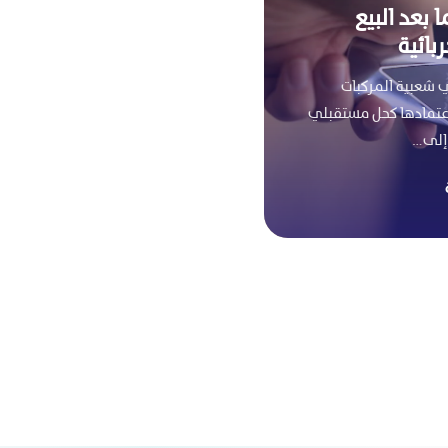
 بعد البيع
بائية
ي شعبية المركبات
بائية (EVs) واعتمادها كحل مستقبلي
 إلى…