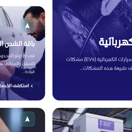
هربائية
باقة الشحن ا
في 77 أوتو الم
تمامًا مثل نظيراتها التي تعمل بالبنزين، يمكن أن تواجه السيارات الكهربائية (EVs) مشكلات
السهل والمجاني هو
لف طبيعة هذه المشكلات…
قيادة…
استكشف الخدمة