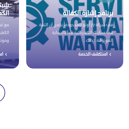
شبك
برنامج إشارة الكفالة
الكه
في شركة 77 أوتو المحدودة، نؤمن أن الثقة
مع تس
في سيارتك الكهربائية تبدأ بالحماية
الكهرب
الموثوقة. لذلك…
وموث
استكشف الخدمة
اس