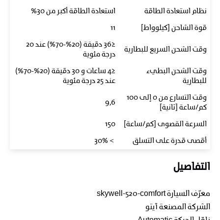
نظام استعادة الطاقة
استعادة الطاقة أكبر من 30%
قوة الشاحن [كيلوواط]
11
≤36 دقيقة (20%-70%) عند 20
وقت الشحن السريع للبطارية
درجة مئوية
وقت الشحن البطيء
≤4 ساعات و 30 دقيقة (20%-70%)
للبطارية
عند 25 درجة مئوية
وقت التسارع من 0 إلى 100
9,6
كم/ساعة [ثانية]
السرعة القصوى [كم/ساعة]
150
أقصى قدرة على التسلق
＞30%
التفاصيل
معرّف السيارة
skywell-520-comfort
الشركة المصنعة
آيتو