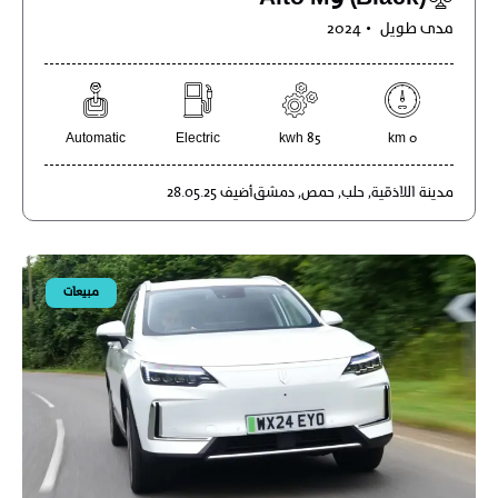
مدى طويل
2024
Automatic
Electric
85 kwh
0 km
مدينة
اللاذقية,
حلب,
حمص,
دمشق
أضيف
28.05.25
مبيعات