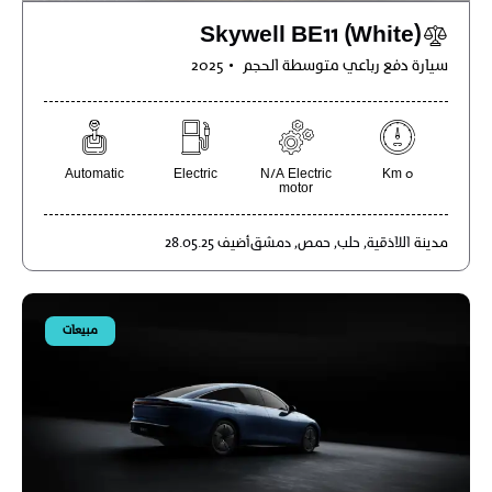
Skywell BE11 (White)
سيارة دفع رباعي متوسطة الحجم
2025
Automatic
Electric
N/A Electric
0 Km
motor
مدينة
اللاذقية,
حلب,
حمص,
دمشق
أضيف
28.05.25
مبيعات