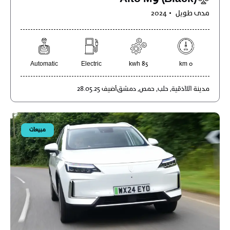
مدى طويل
2024
Automatic
Electric
85 kwh
0 km
مدينة
اللاذقية,
حلب,
حمص,
دمشق
أضيف
28.05.25
مبيعات