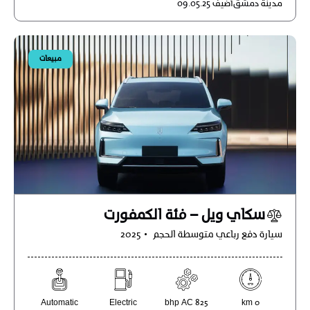
مدينة
دمشق
أضيف
09.05.25
مبيعات
سكاي ويل – فئة الكمفورت
سيارة دفع رباعي متوسطة الحجم
2025
Automatic
Electric
825 bhp AC
0 km