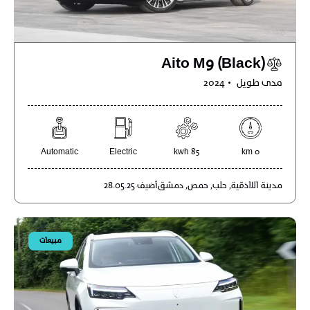
Aito M9 (Black)
مدى طويل
2024
Automatic
Electric
85 kwh
0 km
مدينة
اللاذقية,
حلب,
حمص,
دمشق
أضيف
28.05.25
مبيعات