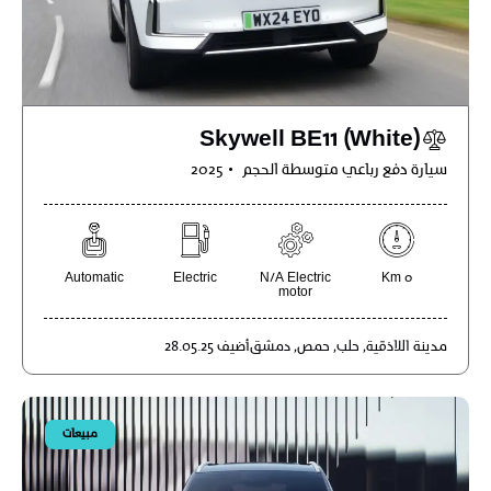
Skywell BE11 (White)
سيارة دفع رباعي متوسطة الحجم
2025
Automatic
Electric
N/A Electric
0 Km
motor
مدينة
اللاذقية,
حلب,
حمص,
دمشق
أضيف
28.05.25
مبيعات