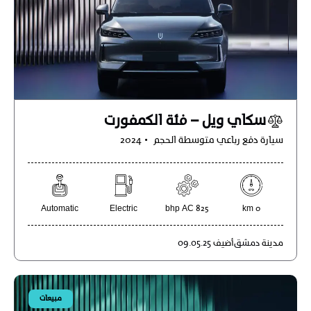
سكاي ويل – فئة الكمفورت
سيارة دفع رباعي متوسطة الحجم
2024
Automatic
Electric
825 bhp AC
0 km
مدينة
دمشق
أضيف
09.05.25
مبيعات