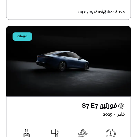
مدينة
دمشق
أضيف
09.05.25
مبيعات
فورتين S7 E7
فاخر
2025