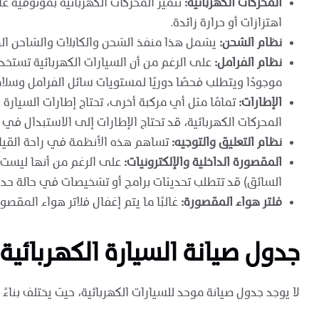
المحركات الكهربائية:
تتميز المحركات الكهربائية بموثوقية ع
اهتزازات أو حرارة زائدة.
نظام الشحن:
يشمل هذا منفذ الشحن والكابلات والشاحن الم
نظام الفرامل:
على الرغم من أن السيارات الكهربائية تستخدم 
موجودًا ويتطلب فحصًا دوريًا لمستويات سائل الفرامل وسل
الإطارات:
تمامًا مثل أي مركبة أخرى، تحتاج إطارات السيار
المحركات الكهربائية، قد تحتاج الإطارات إلى الاستبدال في 
نظام التعليق والتوجيه:
تساهم هذه الأنظمة في راحة القياد
المقصورة الداخلية والإلكترونيات:
على الرغم من أنها ليست أ
السائق) قد تتطلب تحديثات برامج أو تشخيصات في حالة حد
فلتر هواء المقصورة:
غالبًا ما يتم إغفال فلاتر هواء المق
جدول صيانة السيارة الكهربائية:
لا يوجد جدول صيانة موحد للسيارات الكهربائية، حيث يختلف بناء