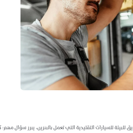
لكهربائية (EVs) كبديل مستدام وصديق للبيئة للسيارات التقليدية التي تعمل بالبنزي