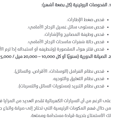
1. الفحوصات الروتينية (كل بضعة أشهر):
فحص ضغط الإطارات.
فحص مستوى سائل غسيل الزجاج الأمامي.
فحص وظيفة المصابيح والإشارات.
فحص حالة شفرات ماسحات الزجاج الأمامي.
فحص فلتر هواء المقصورة (وتنظيفه أو استبداله إذا لزم الأم
2. الصيانة الدورية (سنويًا أو كل 10,000 – 20,000 ميل / 15,000 – 30,000 كيلومتر):
فحص نظام الفرامل (الوسادات، الأقراص، والسائل).
فحص نظام التعليق والتوجيه.
فحص نظام التبريد (مستويات السائل والتسربات).
فحص نظام الشحن والكابل.
على الرغم من أن السيارات الكهربائية تقدم العديد من المزايا في
من خلال فهم المكونات الرئيسية التي تحتاج إلى صيانة واتباع
لك الاستمتاع بتجربة قيادة مستدامة وممتعة.