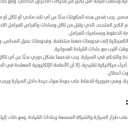
الية وتتطلب صيانة أقل بكثير من محركات الاحتراق الداخلي. ومع ذ
دمج. يجب فحص هذه المكونات بحثًا عن أي تلف مادي أو تآكل أو 
الكبح المتجدد، الذي يقلل من تآكل وسادات وأقراص الفرامل الاحتكا
امة الخطوط ومساميك الفرامل.
ة الكهربائية إلى فحوصات ضغط منتظمة، وفحوصات عمق المداس، ومرا
وقت أقرب مع عادات القيادة العدوانية.
ة والتحكم في السيارة. يجب فحصها بشكل دوري بحثًا عن أي تآكل 
جزاء ميكانيكية تقليدية، إلا أن الأنظمة الإلكترونية المعقدة في
وث أعطال.
صورة، وهي ضرورية للحفاظ على جودة هواء جيدة داخل السيارة ويجب ا
ً على طراز السيارة والشركة المصنعة وعادات القيادة. ومع ذلك، إلي