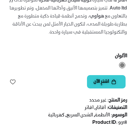
أفاتر 12
هي سيارة
كوبيه سيدان كهربائية فاخرة
متوفرة لدى
77
Auto ltd
. تتميز بتصميمها الأنيق وأدائها المذهل، وتم تطويرها
بالتعاون مع
هواوي
، وتدمج أنظمة قيادة ذكية متطورة مع
بطارية طويلة المدى، لتكون الخيار الأمثل لمن يبحث عن الأناقة
والتكنولوجيا المستقبلية في سيارة واحدة.
الألوان
اشترِ الآن
رمز المنتج:
غير محدد
التصنيفات:
أفاتار
,
افاتر
الوسوم:
الأنظمة
,
الشحن السريع
,
كهربائية
Product ID:
9318