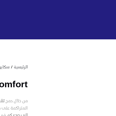
الرئيسية
سكايو
omfort
من خلال دمج
تق
المتراكمة على مدار أكثر من 0
إلى 520 كم
في ظ