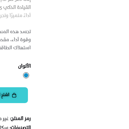
القيادة الذكي L2.5
أداءً متميزًا وت
تجسد هذه الم
وقوة أداء، مقدم
استهلاك الطاقة
الألوان
اشترِ ا
رمز المنتج:
غير 
التصنيفات:
سكاي