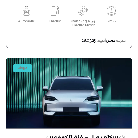
Automatic
Electric
94 Kwh Single
0 km
Electirc Motor
مدينة
حمص
أضيف
28.05.25
مبيعات