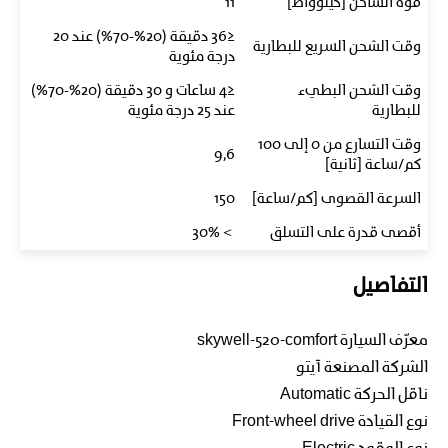
قوة الشاحن [كيلوواط]
11
≤36 دقيقة (20%-70%) عند 20
وقت الشحن السريع للبطارية
درجة مئوية
وقت الشحن البطيء
≤4 ساعات و 30 دقيقة (20%-70%)
للبطارية
عند 25 درجة مئوية
وقت التسارع من 0 إلى 100
9,6
كم/ساعة [ثانية]
السرعة القصوى [كم/ساعة]
150
أقصى قدرة على التسلق
＞30%
التفاصيل
معرّف السيارة
skywell-520-comfort
الشركة المصنعة
آيتو
ناقل الحركة
Automatic
نوع القيادة
Front-wheel drive