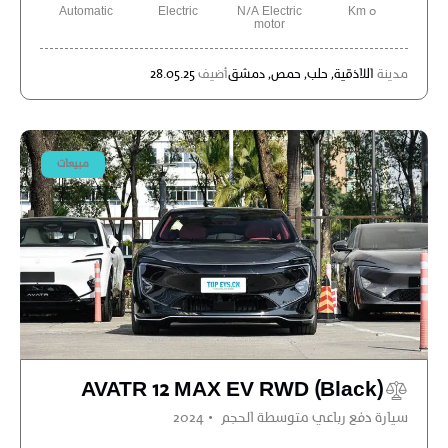
Automatic
Electric
N/A Electric
0 Km
motor
مدينة
اللاذقية,
حلب,
حمص,
دمشق
أضيف
28.05.25
مبيعات
AVATR 12 MAX EV RWD (Black)
سيارة دفع رباعي متوسطة الحجم
2024