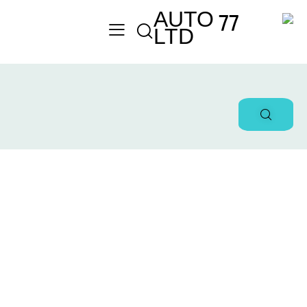
Engine size
Mileage
0
825
0
100